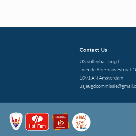
Contact Us
US Volleybal Jeugd
Tweede Boerhaavestraat 1
1091 AN Amsterdam
usjeugdcommissie@gmail.