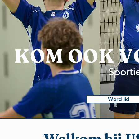
KOM OOK V
Sportie
Word lid
Welkom bij US